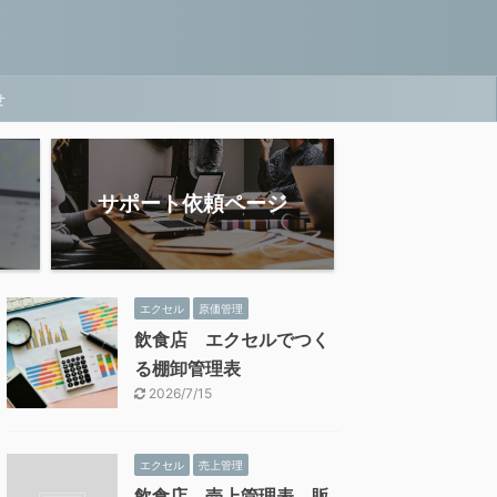
せ
サポート依頼ページ
エクセル
原価管理
飲食店 エクセルでつく
る棚卸管理表
2026/7/15
エクセル
売上管理
飲食店 売上管理表 販