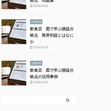
岐点 問題集
2026/4/29
計数管理
飲食店 図で学ぶ損益分
岐点 限界利益とはなに
か
2026/4/29
計数管理
飲食店 図で学ぶ損益分
岐点の活用事例
2026/4/29