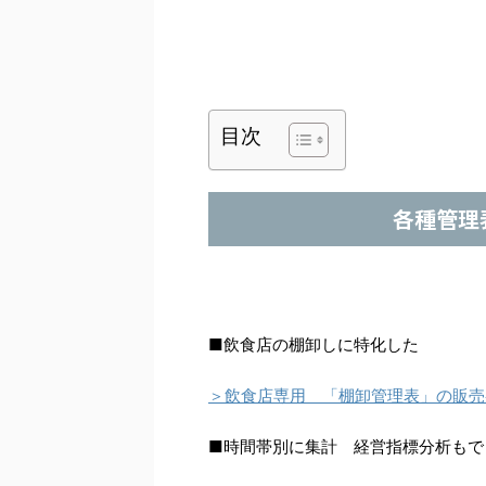
目次
各種管理
■飲食店の棚卸しに特化した
＞飲食店専用 「棚卸管理表」の販売
■時間帯別に集計 経営指標分析もで