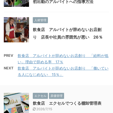
初出勤のアルバイトへの指導方法
人材管理
飲食店 アルバイトが辞めないお店創
り 店長や社員の雰囲気が悪い 26％
PREV
飲食店 アルバイトが辞めないお店創り 「給料が低
い」理由で辞める率 17％
NEXT
飲食店 アルバイトが辞めないお店創り 「働いてい
る人になじめない 15％」
エクセル
原価管理
飲食店 エクセルでつくる棚卸管理表
2026/7/15