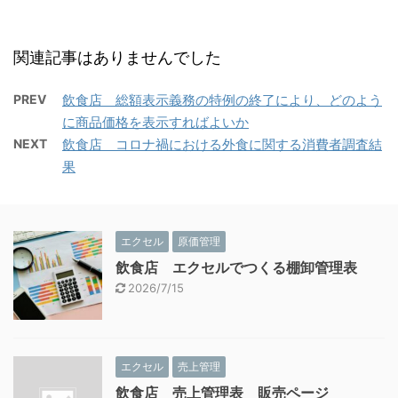
関連記事はありませんでした
PREV
飲食店 総額表示義務の特例の終了により、どのよう
に商品価格を表示すればよいか
NEXT
飲食店 コロナ禍における外食に関する消費者調査結
果
エクセル
原価管理
飲食店 エクセルでつくる棚卸管理表
2026/7/15
エクセル
売上管理
飲食店 売上管理表 販売ページ