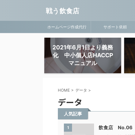
戦う飲食店
ホームページ作成代行
サポート依頼
2021年6月1日より義務
化 中小個人店HACCP
マニュアル
HOME
>
データ
>
データ
人気記事
飲食店 No.0
1