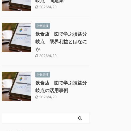
岐点 問題集
2026/4/29
計数管理
飲食店 図で学ぶ損益分
岐点 限界利益とはなに
か
2026/4/29
計数管理
飲食店 図で学ぶ損益分
岐点の活用事例
2026/4/29